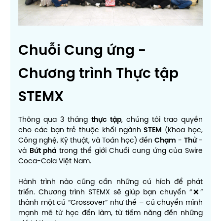
Chuỗi Cung ứng -
Chương trình Thực tập
STEMX
Thông qua 3 tháng
thực tập
, chúng tôi trao quyền
cho các bạn trẻ thuộc khối ngành
STEM
(Khoa học,
Công nghệ, Kỹ thuật, và Toán học) đến
Chạm
-
Thử
-
và
Bứt phá
trong thể giới Chuối cung ứng của Swire
Coca-Cola Việt Nam.
Hành trình nào cũng cần những cú hích để phát
triển. Chương trình STEMX sẽ giúp bạn chuyển “❌”
thành một cú “Crossover” như thế – cú chuyển mình
mạnh mẽ từ học đến làm, từ tiềm năng đến những